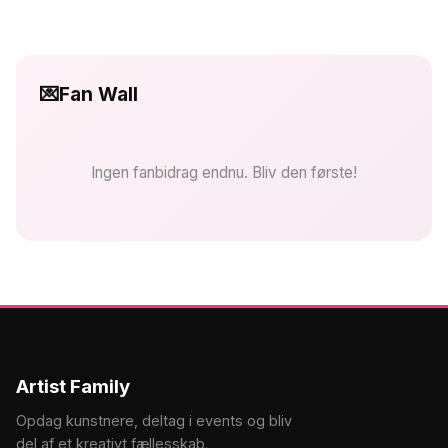
💌
Fan Wall
Ingen fanbidrag endnu. Bliv den første!
Artist Family
Opdag kunstnere, deltag i events og bliv
del af et kreativt fællesskab.