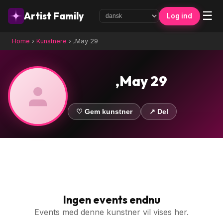
☰
Artist Family
Log ind
Home
›
Kunstnere
›
,May 29
,May 29
♡ Gem kunstner
↗ Del
Ingen events endnu
Events med denne kunstner vil vises her.