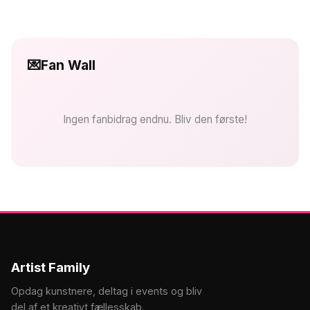
💌
Fan Wall
Ingen fanbidrag endnu. Bliv den første!
Artist Family
Opdag kunstnere, deltag i events og bliv
del af et kreativt fællesskab.