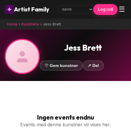
☰
Artist Family
Log ind
Home
›
Kunstnere
›
Jess Brett
Jess Brett
♡ Gem kunstner
↗ Del
Ingen events endnu
Events med denne kunstner vil vises her.