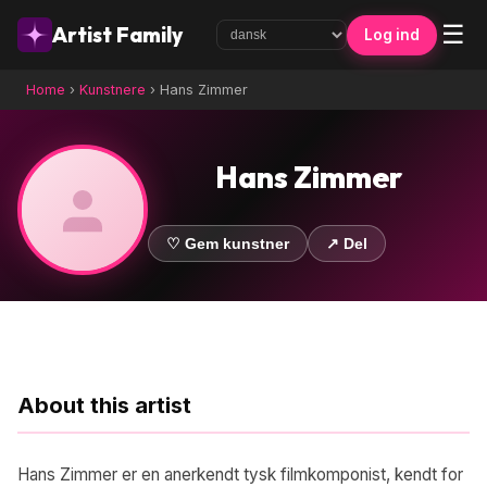
☰
Artist Family
Log ind
Home
›
Kunstnere
›
Hans Zimmer
Hans Zimmer
♡ Gem kunstner
↗ Del
About this artist
Hans Zimmer er en anerkendt tysk filmkomponist, kendt for