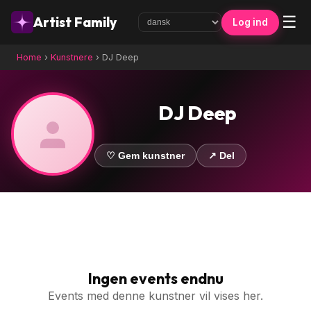
☰
Artist Family
Log ind
Home
›
Kunstnere
›
DJ Deep
DJ Deep
♡ Gem kunstner
↗ Del
Ingen events endnu
Events med denne kunstner vil vises her.