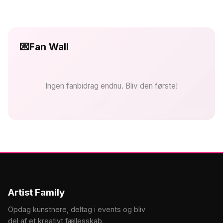
💌
Fan Wall
Ingen fanbidrag endnu. Bliv den første!
Artist Family
Opdag kunstnere, deltag i events og bliv
del af et kreativt fællesskab.