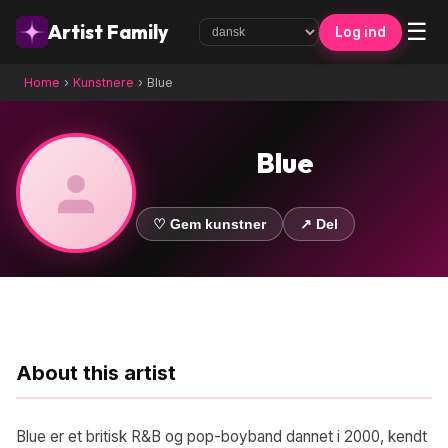
☰
Artist Family
Log ind
Home
›
Kunstnere
›
Blue
Blue
♡ Gem kunstner
↗ Del
About this artist
Blue er et britisk R&B og pop-boyband dannet i 2000, kendt