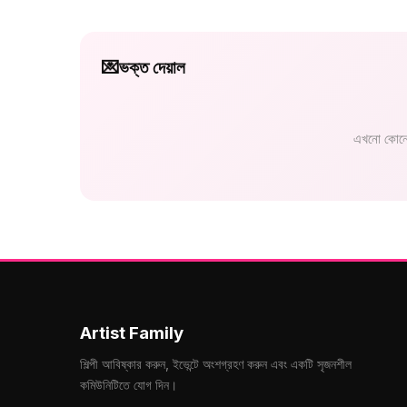
💌
ভক্ত দেয়াল
এখনো কোনো
Artist Family
শিল্পী আবিষ্কার করুন, ইভেন্টে অংশগ্রহণ করুন এবং একটি সৃজনশীল
কমিউনিটিতে যোগ দিন।