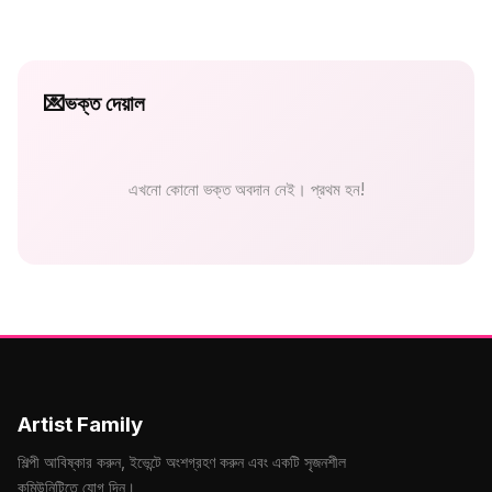
💌
ভক্ত দেয়াল
এখনো কোনো ভক্ত অবদান নেই। প্রথম হন!
Artist Family
শিল্পী আবিষ্কার করুন, ইভেন্টে অংশগ্রহণ করুন এবং একটি সৃজনশীল
কমিউনিটিতে যোগ দিন।