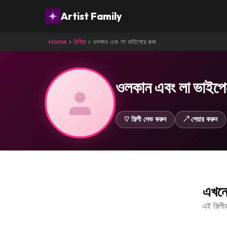
Artist Family
Home
›
শিল্পীরা
›
ওলকান এবং লা ভাইপেরে রুজ
ওলকান এবং লা ভাইপে
♡ শিল্পী সেভ করুন
↗ শেয়ার করুন
এখনো
এই শিল্প