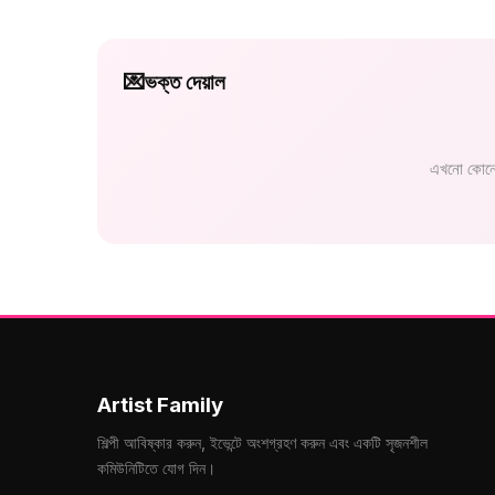
💌
ভক্ত দেয়াল
এখনো কোনো
Artist Family
শিল্পী আবিষ্কার করুন, ইভেন্টে অংশগ্রহণ করুন এবং একটি সৃজনশীল
কমিউনিটিতে যোগ দিন।