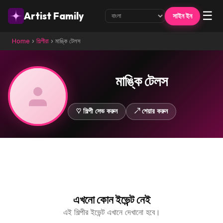
☰
Artist Family
সাইন ইন
Home
›
শিল্পীরা
›
মাঙ্কি টেলস
মাঙ্কি টেলস
♡ শিল্পী সেভ করুন
↗ শেয়ার করুন
এখনো কোন ইভেন্ট নেই
এই শিল্পীর ইভেন্ট এখানে দেখানো হবে।