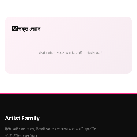
💌
ভক্ত দেয়াল
এখনো কোনো ভক্ত অবদান নেই। প্রথম হন!
Artist Family
শিল্পী আবিষ্কার করুন, ইভেন্টে অংশগ্রহণ করুন এবং একটি সৃজনশীল
কমিউনিটিতে যোগ দিন।