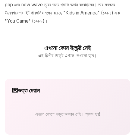
pop এবং new wave সুরের জন্য খ্যাতি অর্জন করেছিলেন। তার সবচেয়ে
উল্লেখযোগ্য হিট গানগুলির মধ্যে রয়েছে "Kids in America" (১৯৮১) এবং
"You Came" (১৯৮৮)।
এখনো কোন ইভেন্ট নেই
এই শিল্পীর ইভেন্ট এখানে দেখানো হবে।
💌
ভক্ত দেয়াল
এখনো কোনো ভক্ত অবদান নেই। প্রথম হন!