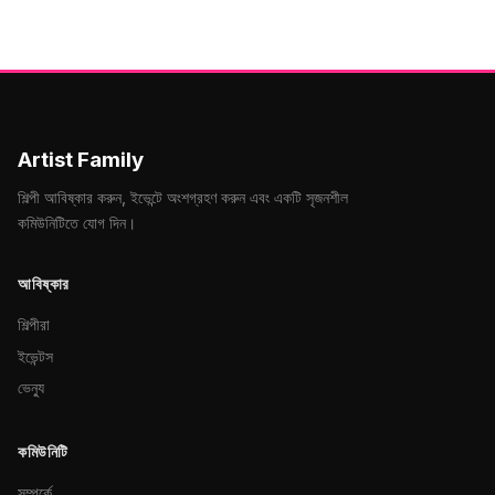
Artist Family
শিল্পী আবিষ্কার করুন, ইভেন্টে অংশগ্রহণ করুন এবং একটি সৃজনশীল
কমিউনিটিতে যোগ দিন।
আবিষ্কার
শিল্পীরা
ইভেন্টস
ভেন্যু
কমিউনিটি
সম্পর্কে