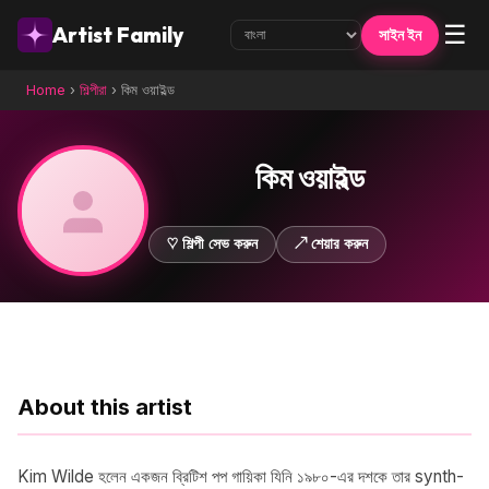
☰
Artist Family
সাইন ইন
Home
›
শিল্পীরা
›
কিম ওয়াইল্ড
কিম ওয়াইল্ড
♡ শিল্পী সেভ করুন
↗ শেয়ার করুন
About this artist
Kim Wilde হলেন একজন ব্রিটিশ পপ গায়িকা যিনি ১৯৮০-এর দশকে তার synth-