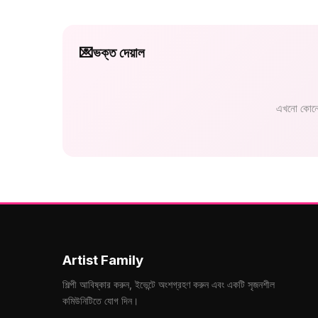
💌
ভক্ত দেয়াল
এখনো কোনো
Artist Family
শিল্পী আবিষ্কার করুন, ইভেন্টে অংশগ্রহণ করুন এবং একটি সৃজনশীল
কমিউনিটিতে যোগ দিন।