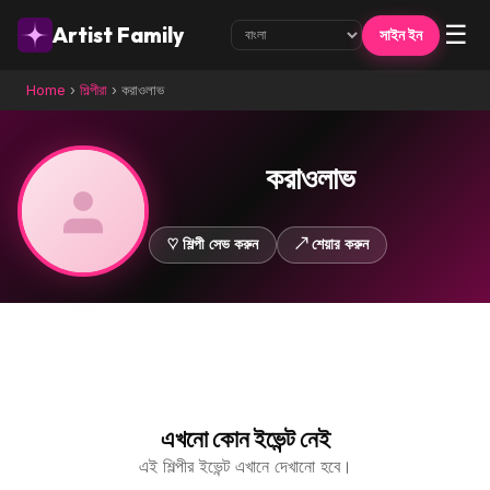
☰
Artist Family
সাইন ইন
Home
›
শিল্পীরা
›
করাওলাভ
করাওলাভ
♡ শিল্পী সেভ করুন
↗ শেয়ার করুন
এখনো কোন ইভেন্ট নেই
এই শিল্পীর ইভেন্ট এখানে দেখানো হবে।