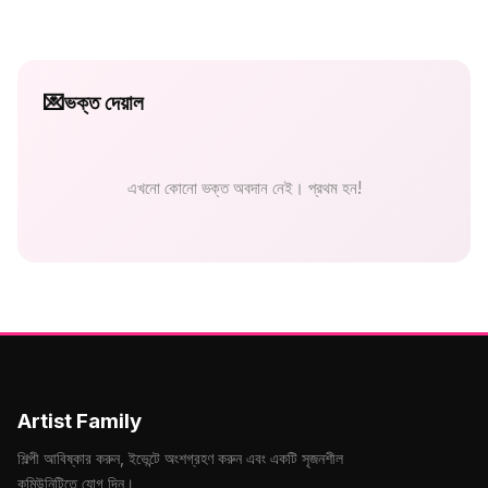
💌
ভক্ত দেয়াল
এখনো কোনো ভক্ত অবদান নেই। প্রথম হন!
Artist Family
শিল্পী আবিষ্কার করুন, ইভেন্টে অংশগ্রহণ করুন এবং একটি সৃজনশীল
কমিউনিটিতে যোগ দিন।