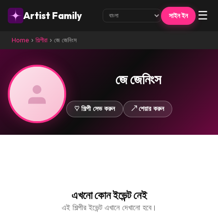
☰
Artist Family
সাইন ইন
Home
›
শিল্পীরা
›
জে জেনিংস
জে জেনিংস
♡ শিল্পী সেভ করুন
↗ শেয়ার করুন
এখনো কোন ইভেন্ট নেই
এই শিল্পীর ইভেন্ট এখানে দেখানো হবে।