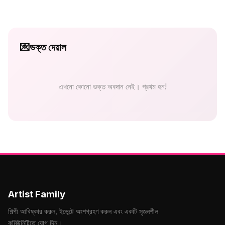
💌
ভক্ত দেয়াল
এখনো কোনো ভক্ত অবদান নেই। প্রথম হন!
Artist Family
শিল্পী আবিষ্কার করুন, ইভেন্টে অংশগ্রহণ করুন এবং একটি সৃজনশীল
কমিউনিটিতে যোগ দিন।