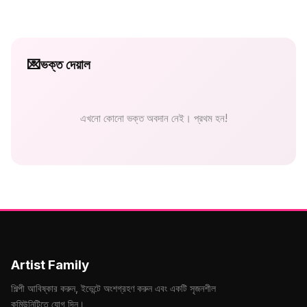
💌
ভক্ত দেয়াল
এখনো কোনো ভক্ত অবদান নেই। প্রথম হন!
Artist Family
শিল্পী আবিষ্কার করুন, ইভেন্টে অংশগ্রহণ করুন এবং একটি সৃজনশীল
কমিউনিটিতে যোগ দিন।