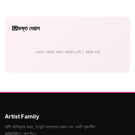
💌
ভক্ত দেয়াল
এখনো কোনো ভক্ত অবদান নেই। প্রথম হন!
Artist Family
শিল্পী আবিষ্কার করুন, ইভেন্টে অংশগ্রহণ করুন এবং একটি সৃজনশীল
কমিউনিটিতে যোগ দিন।