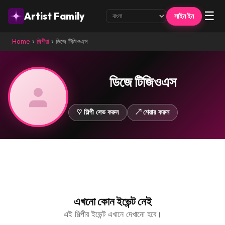
☰
Artist Family
সাইন ইন
Home
›
শিল্পীরা
›
ডিজে টিজিওএস
ডিজে টিজিওএস
♡ শিল্পী সেভ করুন
↗ শেয়ার করুন
এখনো কোন ইভেন্ট নেই
এই শিল্পীর ইভেন্ট এখানে দেখানো হবে।