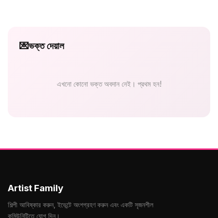
💌
ভক্ত দেয়াল
এখনো কোনো ভক্ত অবদান নেই। প্রথম হন!
Artist Family
শিল্পী আবিষ্কার করুন, ইভেন্টে অংশগ্রহণ করুন এবং একটি সৃজনশীল
কমিউনিটিতে যোগ দিন।