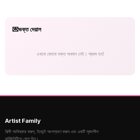
💌
ভক্ত দেয়াল
এখনো কোনো ভক্ত অবদান নেই। প্রথম হন!
Artist Family
শিল্পী আবিষ্কার করুন, ইভেন্টে অংশগ্রহণ করুন এবং একটি সৃজনশীল
কমিউনিটিতে যোগ দিন।