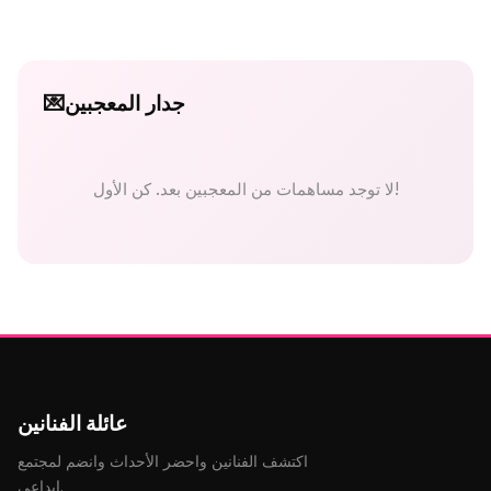
جدار المعجبين
💌
لا توجد مساهمات من المعجبين بعد. كن الأول!
عائلة الفنانين
اكتشف الفنانين واحضر الأحداث وانضم لمجتمع
إبداعي.