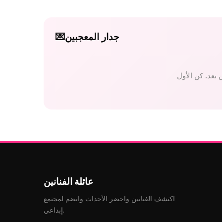
جدار المعجبين
💌
عائلة الفنانين
اكتشف الفنانين واحضر الأحداث وانضم لمجتمع
إبداعي.