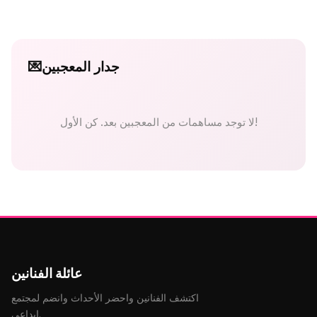
جدار المعجبين
💌
لا توجد مساهمات من المعجبين بعد. كن الأول!
عائلة الفنانين
اكتشف الفنانين واحضر الأحداث وانضم لمجتمع
إبداعي.