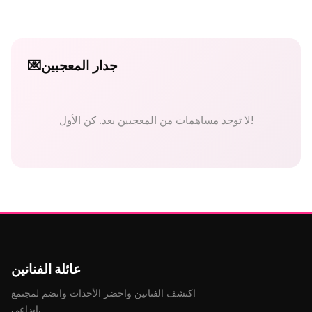
جدار المعجبين
💌
لا توجد مساهمات من المعجبين بعد. كن الأول!
عائلة الفنانين
اكتشف الفنانين واحضر الأحداث وانضم لمجتمع
إبداعي.