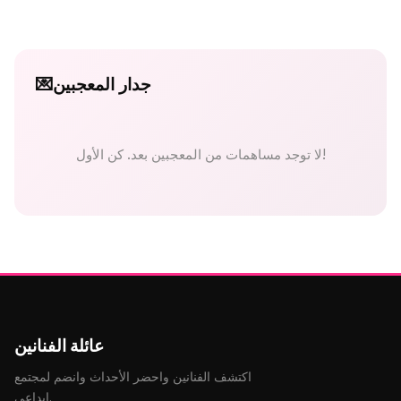
جدار المعجبين
💌
لا توجد مساهمات من المعجبين بعد. كن الأول!
عائلة الفنانين
اكتشف الفنانين واحضر الأحداث وانضم لمجتمع
إبداعي.