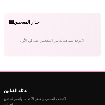
جدار المعجبين
💌
لا توجد مساهمات من المعجبين بعد. كن الأول!
عائلة الفنانين
اكتشف الفنانين واحضر الأحداث وانضم لمجتمع
إبداعي.