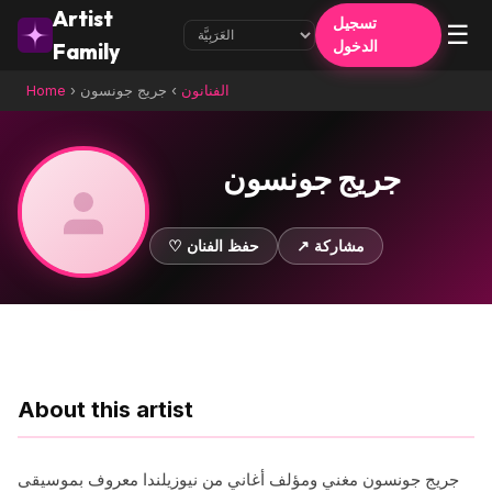
Artist
تسجيل
☰
الدخول
Family
الفنانون
›
جريج جونسون
›
Home
جريج جونسون
↗ مشاركة
♡ حفظ الفنان
About this artist
جريج جونسون مغني ومؤلف أغاني من نيوزيلندا معروف بموسيقى