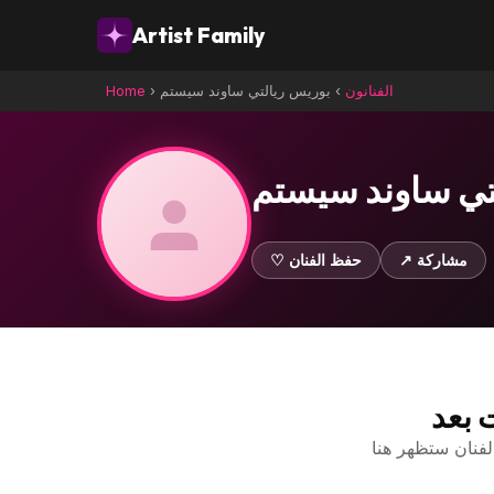
Artist Family
الفنانون
›
بوريس ريالتي ساوند سيستم
›
Home
تي ساوند سيستم
↗ مشاركة
♡ حفظ الفنان
ت بعد