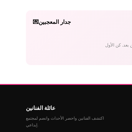
جدار المعجبين
💌
عائلة الفنانين
اكتشف الفنانين واحضر الأحداث وانضم لمجتمع
إبداعي.